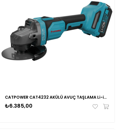
CATPOWER CAT4232 AKÜLÜ AVUÇ TAŞLAMA Li-ion (MAKİNE) KÖMÜRSÜZ +(4.0 Ah Akü)+(Hızlı Şarj Cihazı)
₺6.385,00