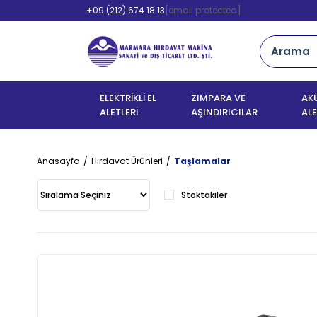
+09 (212) 674 18 13
[email protected]
ELEKTRİKLİ EL
ZIMPARA VE
AKÜ
ALETLERİ
AŞINDIRICILAR
ALE
Anasayfa
Hırdavat Ürünleri
Taşlamalar
Stoktakiler