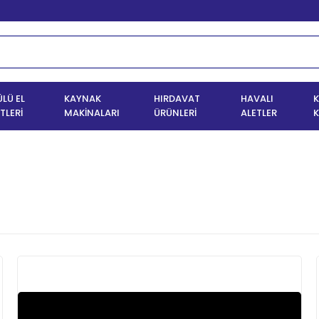
LÜ EL
KAYNAK
HIRDAVAT
HAVALI
K
TLERİ
MAKİNALARI
ÜRÜNLERİ
ALETLER
K