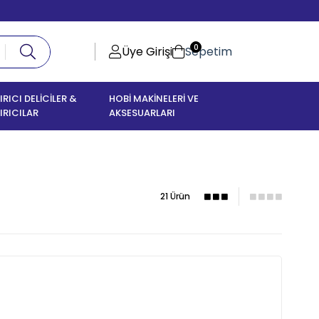
0
Üye Girişi
Sepetim
IRICI DELİCİLER &
HOBİ MAKİNELERİ VE
IRICILAR
AKSESUARLARI
21 Ürün