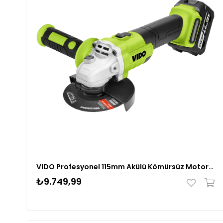
VIDO Profesyonel 115mm Akülü Kömürsüz Motor 21 Volt Lion Avuç Taşlama Makinesi (WD040520210)
₺9.749,99